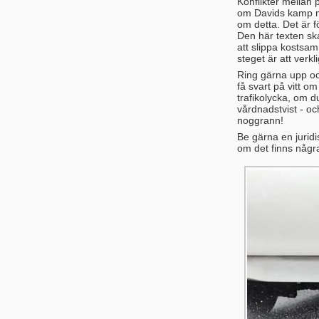
Konflikter mellan 
om Davids kamp mo
om detta. Det är 
Den här texten sk
att slippa kostsam
steget är att verk
Ring gärna upp och
få svart på vitt 
trafikolycka, om d
vårdnadstvist - oc
noggrann!
Be gärna en jurid
om det finns någr