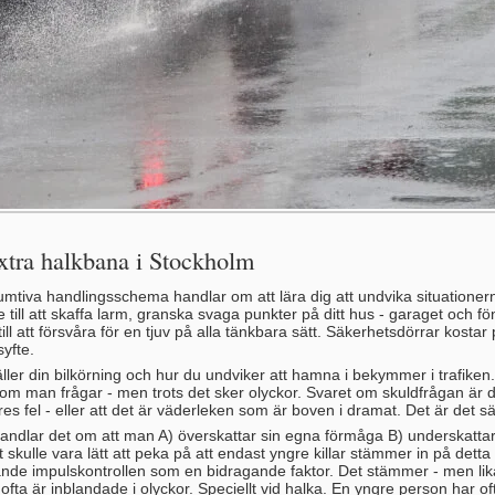
xtra halkbana i Stockholm
sumtiva handlingsschema handlar om att lära dig att undvika situationerna
e till att skaffa larm, granska svaga punkter på ditt hus - garaget och fö
ill att försvåra för en tjuv på alla tänkbara sätt. Säkerhetsdörrar kosta
 syfte.
ler din bilkörning och hur du undviker att hamna i bekymmer i trafiken.
om man frågar - men trots det sker olyckor. Svaret om skuldfrågan är dä
res fel - eller att det är väderleken som är boven i dramat. Det är det sä
å handlar det om att man A) överskattar sin egna förmåga B) underskatta
t skulle vara lätt att peka på att endast yngre killar stämmer in på dett
nde impulskontrollen som en bidragande faktor. Det stämmer - men lika
fta är inblandade i olyckor. Speciellt vid halka. En yngre person har of