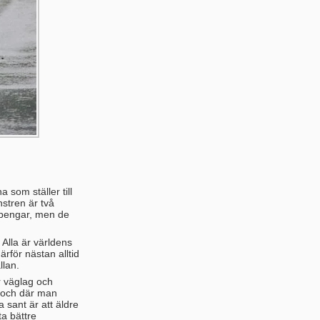
 som ställer till
nstren är två
r pengar, men de
 Alla är världens
rför nästan alltid
llan.
r väglag och
a och där man
 sant är att äldre
ta bättre