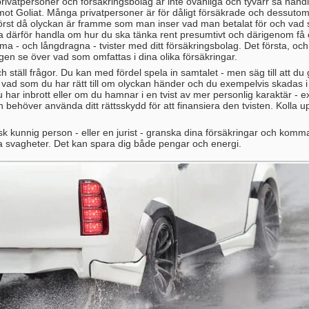
privatpersoner och försäkringsbolag är inte ovanliga och tyvärr så handl
t Goliat. Många privatpersoner är för dåligt försäkrade och dessuto
först då olyckan är framme som man inser vad man betalat för och vad s
a därför handla om hur du ska tänka rent presumtivt och därigenom få 
ma - och långdragna - tvister med ditt försäkringsbolag. Det första, och
ligen se över vad som omfattas i dina olika försäkringar.
 ställ frågor. Du kan med fördel spela in samtalet - men säg till att du
om vad som du har rätt till om olyckan händer och du exempelvis skada
u har inbrott eller om du hamnar i en tvist av mer personlig karaktär - 
h behöver använda ditt rättsskydd för att finansiera den tvisten. Kolla 
isk kunnig person - eller en jurist - granska dina försäkringar och ko
a svagheter. Det kan spara dig både pengar och energi.