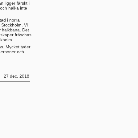
 ligger färskt i
 och halka inte
tad i norra
 Stockholm. Vi
y halkbana. Det
nskaper fräschas
ckholm.
s. Mycket tyder
tpersoner och
27 dec. 2018