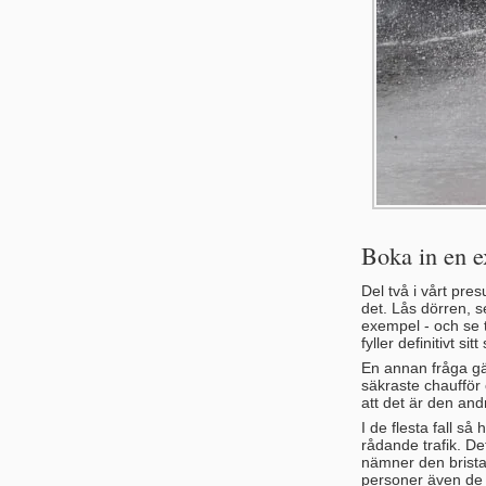
Boka in en e
Del två i vårt pre
det. Lås dörren, s
exempel - och se t
fyller definitivt sitt
En annan fråga gäl
säkraste chaufför 
att det är den and
I de flesta fall s
rådande trafik. De
nämner den brista
personer även de o