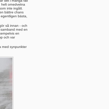
ar det i många fall
m helt omedvetna
om inte ingått.
en bättre chans
 egentligen bästa,
 gör så innan - och
s i samband med en
exempelvis en
upp och var
mma med synpunkter