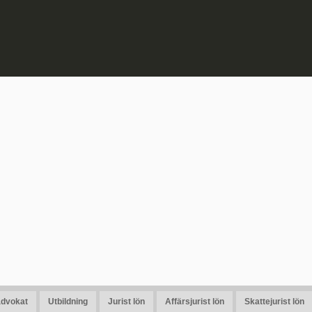
advokat
Utbildning
Jurist lön
Affärsjurist lön
Skattejurist lön