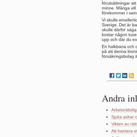
förutsättningar at
minne. Många vill 
förekommer i samm
Vi skulle emellert
Sverige. Det är b
skulle därför säga
kostar någon tuse
upp och där du exa
En halkbana och 
på att denna lösni
försäkringsbolag ä
Andra in
Arbetsrättsli
Sjuka askar o
Vikten av rät
Att hantera e