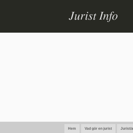
Jurist Info
Hem
Vad gör en jurist
Jurist/