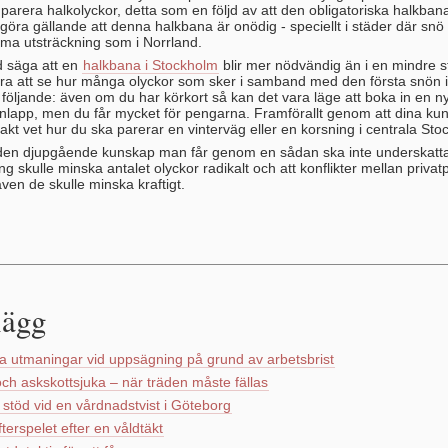
t parera halkolyckor, detta som en följd av att den obligatoriska halkbanan
göra gällande att denna halkbana är onödig - speciellt i städer där snö
a utsträckning som i Norrland.
id säga att en
halkbana i Stockholm
blir mer nödvändig än i en mindre s
ara att se hur många olyckor som sker i samband med den första snön i
 följande: även om du har körkort så kan det vara läge att boka in en n
nlapp, men du får mycket för pengarna. Framförallt genom att dina ku
kt vet hur du ska parerar en vinterväg eller en korsning i centrala Sto
den djupgående kunskap man får genom en sådan ska inte underskatta
ng skulle minska antalet olyckor radikalt och att konflikter mellan priva
ven de skulle minska kraftigt.
lägg
ga utmaningar vid uppsägning på grund av arbetsbrist
ch askskottsjuka – när träden måste fällas
t stöd vid en vårdnadstvist i Göteborg
fterspelet efter en våldtäkt