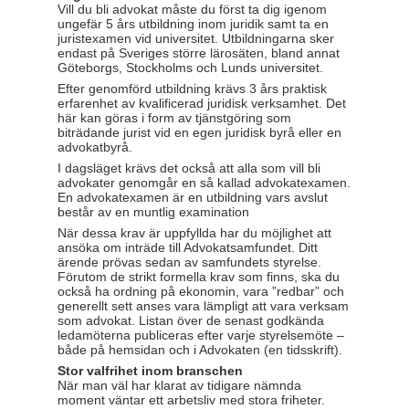
Vill du bli advokat måste du först ta dig igenom
ungefär 5 års utbildning inom juridik samt ta en
juristexamen vid universitet. Utbildningarna sker
endast på Sveriges större lärosäten, bland annat
Göteborgs, Stockholms och Lunds universitet.
Efter genomförd utbildning krävs 3 års praktisk
erfarenhet av kvalificerad juridisk verksamhet. Det
här kan göras i form av tjänstgöring som
biträdande jurist vid en egen juridisk byrå eller en
advokatbyrå.
I dagsläget krävs det också att alla som vill bli
advokater genomgår en så kallad advokatexamen.
En advokatexamen är en utbildning vars avslut
består av en muntlig examination
När dessa krav är uppfyllda har du möjlighet att
ansöka om inträde till Advokatsamfundet. Ditt
ärende prövas sedan av samfundets styrelse.
Förutom de strikt formella krav som finns, ska du
också ha ordning på ekonomin, vara ”redbar” och
generellt sett anses vara lämpligt att vara verksam
som advokat. Listan över de senast godkända
ledamöterna publiceras efter varje styrelsemöte –
både på hemsidan och i Advokaten (en tidsskrift).
Stor valfrihet inom branschen
När man väl har klarat av tidigare nämnda
moment väntar ett arbetsliv med stora friheter.