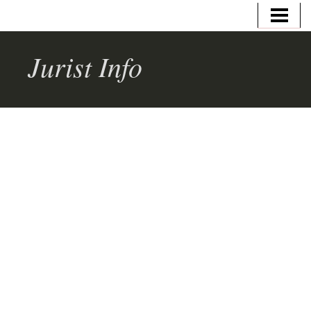
HEM
VAD GÖR EN JURIST
Jurist Info
JURIST/ADVOKAT
UTBILDNING
JURIST LÖN
AFFÄRSJURIST LÖN
SKATTEJURIST LÖN
ÅKLAGARE LÖN
BLOGG