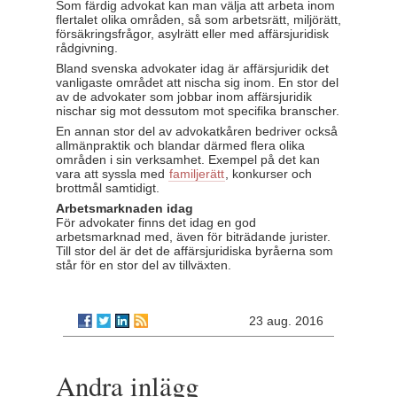
Som färdig advokat kan man välja att arbeta inom
flertalet olika områden, så som arbetsrätt, miljörätt,
försäkringsfrågor, asylrätt eller med affärsjuridisk
rådgivning.
Bland svenska advokater idag är affärsjuridik det
vanligaste området att nischa sig inom. En stor del
av de advokater som jobbar inom affärsjuridik
nischar sig mot dessutom mot specifika branscher.
En annan stor del av advokatkåren bedriver också
allmänpraktik och blandar därmed flera olika
områden i sin verksamhet. Exempel på det kan
vara att syssla med
familjerätt
, konkurser och
brottmål samtidigt.
Arbetsmarknaden idag
För advokater finns det idag en god
arbetsmarknad med, även för biträdande jurister.
Till stor del är det de affärsjuridiska byråerna som
står för en stor del av tillväxten.
23 aug. 2016
Andra inlägg