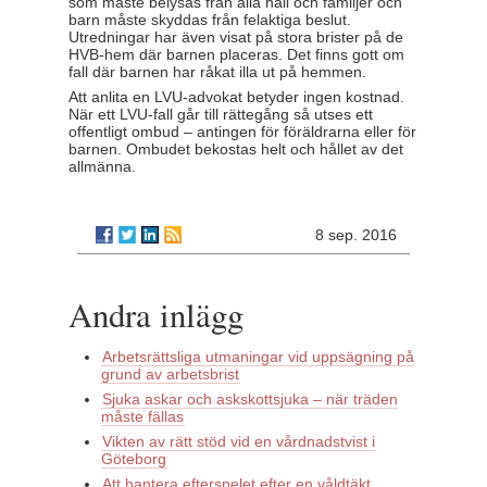
som måste belysas från alla håll och familjer och
barn måste skyddas från felaktiga beslut.
Utredningar har även visat på stora brister på de
HVB-hem där barnen placeras. Det finns gott om
fall där barnen har råkat illa ut på hemmen.
Att anlita en LVU-advokat betyder ingen kostnad.
När ett LVU-fall går till rättegång så utses ett
offentligt ombud – antingen för föräldrarna eller för
barnen. Ombudet bekostas helt och hållet av det
allmänna.
8 sep. 2016
Andra inlägg
Arbetsrättsliga utmaningar vid uppsägning på
grund av arbetsbrist
Sjuka askar och askskottsjuka – när träden
måste fällas
Vikten av rätt stöd vid en vårdnadstvist i
Göteborg
Att hantera efterspelet efter en våldtäkt