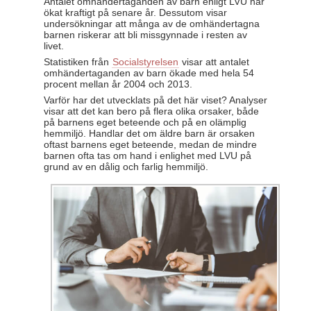
Antalet omhändertaganden av barn enligt LVU har
ökat kraftigt på senare år. Dessutom visar
undersökningar att många av de omhändertagna
barnen riskerar att bli missgynnade i resten av
livet.
Statistiken från
Socialstyrelsen
visar att antalet
omhändertaganden av barn ökade med hela 54
procent mellan år 2004 och 2013.
Varför har det utvecklats på det här viset? Analyser
visar att det kan bero på flera olika orsaker, både
på barnens eget beteende och på en olämplig
hemmiljö. Handlar det om äldre barn är orsaken
oftast barnens eget beteende, medan de mindre
barnen ofta tas om hand i enlighet med LVU på
grund av en dålig och farlig hemmiljö.