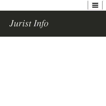
HEM
VAD GÖR EN JURIST
Jurist Info
JURIST/ADVOKAT
UTBILDNING
JURIST LÖN
AFFÄRSJURIST LÖN
SKATTEJURIST LÖN
ÅKLAGARE LÖN
BLOGG