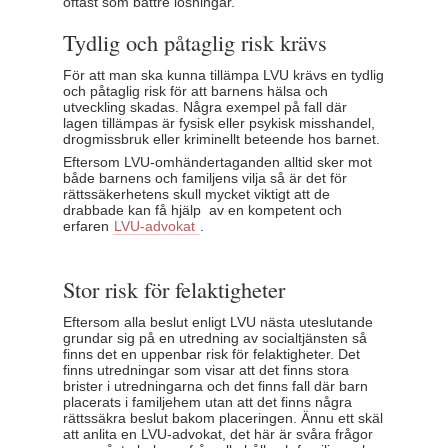
oftast som bättre lösningar.
Tydlig och påtaglig risk krävs
För att man ska kunna tillämpa LVU krävs en tydlig
och påtaglig risk för att barnens hälsa och
utveckling skadas. Några exempel på fall där
lagen tillämpas är fysisk eller psykisk misshandel,
drogmissbruk eller kriminellt beteende hos barnet.
Eftersom LVU-omhändertaganden alltid sker mot
både barnens och familjens vilja så är det för
rättssäkerhetens skull mycket viktigt att de
drabbade kan få hjälp av en kompetent och
erfaren
LVU-advokat
.
Stor risk för felaktigheter
Eftersom alla beslut enligt LVU nästa uteslutande
grundar sig på en utredning av socialtjänsten så
finns det en uppenbar risk för felaktigheter. Det
finns utredningar som visar att det finns stora
brister i utredningarna och det finns fall där barn
placerats i familjehem utan att det finns några
rättssäkra beslut bakom placeringen. Ännu ett skäl
att anlita en LVU-advokat, det här är svåra frågor