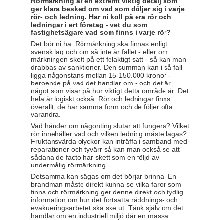
Rörmärkning är en extremt viktig detalj som
ger klara besked om vad som döljer sig i varje
rör- och ledning. Har ni koll på era rör och
ledningar i ert företag - vet du som
fastighetsägare vad som finns i varje rör?
Det bör ni ha. Rörmärkning ska finnas enligt
svensk lag och om så inte är fallet - eller om
märkningen skett på ett felaktigt sätt - så kan man
drabbas av sanktioner. Den summan kan i så fall
ligga någonstans mellan 15-150.000 kronor -
beroende på vad det handlar om - och det är
något som visar på hur viktigt detta område är. Det
hela är logiskt också. Rör och ledningar finns
överallt, de har samma form och de följer ofta
varandra.
Vad händer om någonting slutar att fungera? Vilket
rör innehåller vad och vilken ledning måste lagas?
Fruktansvärda olyckor kan inträffa i samband med
reparationer och tyvärr så kan man också se att
sådana de facto har skett som en följd av
undermålig rörmärkning.
Detsamma kan sägas om det börjar brinna. En
brandman måste direkt kunna se vilka faror som
finns och rörmärkning ger denne direkt och tydlig
information om hur det fortsatta räddnings- och
evakueringsarbetet ska ske ut. Tänk själv om det
handlar om en industriell miljö där en massa