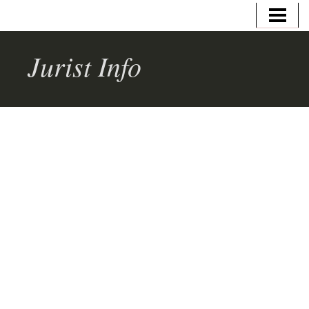
HEM
VAD GÖR EN JURIST
Jurist Info
JURIST/ADVOKAT
UTBILDNING
JURIST LÖN
AFFÄRSJURIST LÖN
SKATTEJURIST LÖN
ÅKLAGARE LÖN
BLOGG