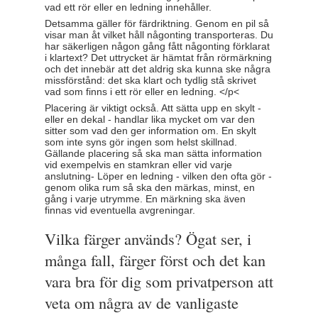
vad ett rör eller en ledning innehåller.
Detsamma gäller för färdriktning. Genom en pil så
visar man åt vilket håll någonting transporteras. Du
har säkerligen någon gång fått någonting förklarat
i klartext? Det uttrycket är hämtat från rörmärkning
och det innebär att det aldrig ska kunna ske några
missförstånd: det ska klart och tydlig stå skrivet
vad som finns i ett rör eller en ledning. </p<
Placering är viktigt också. Att sätta upp en skylt -
eller en dekal - handlar lika mycket om var den
sitter som vad den ger information om. En skylt
som inte syns gör ingen som helst skillnad.
Gällande placering så ska man sätta information
vid exempelvis en stamkran eller vid varje
anslutning- Löper en ledning - vilken den ofta gör -
genom olika rum så ska den märkas, minst, en
gång i varje utrymme. En märkning ska även
finnas vid eventuella avgreningar.
Vilka färger används? Ögat ser, i
många fall, färger först och det kan
vara bra för dig som privatperson att
veta om några av de vanligaste