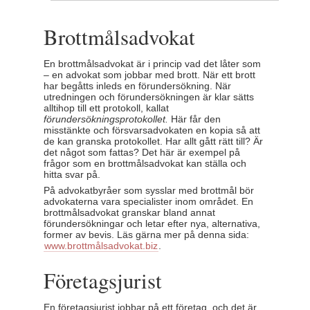
Brottmålsadvokat
En brottmålsadvokat är i princip vad det låter som
– en advokat som jobbar med brott. När ett brott
har begåtts inleds en förundersökning. När
utredningen och förundersökningen är klar sätts
alltihop till ett protokoll, kallat
förundersökningsprotokollet.
Här får den
misstänkte och försvarsadvokaten en kopia så att
de kan granska protokollet. Har allt gått rätt till? Är
det något som fattas? Det här är exempel på
frågor som en brottmålsadvokat kan ställa och
hitta svar på.
På advokatbyråer som sysslar med brottmål bör
advokaterna vara specialister inom området. En
brottmålsadvokat granskar bland annat
förundersökningar och letar efter nya, alternativa,
former av bevis. Läs gärna mer på denna sida:
www.brottmålsadvokat.biz
.
Företagsjurist
En företagsjurist jobbar på ett företag, och det är