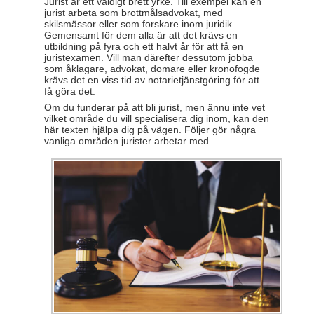
Jurist är ett väldigt brett yrke. Till exempel kan en
jurist arbeta som brottmålsadvokat, med
skilsmässor eller som forskare inom juridik.
Gemensamt för dem alla är att det krävs en
utbildning på fyra och ett halvt år för att få en
juristexamen. Vill man därefter dessutom jobba
som åklagare, advokat, domare eller kronofogde
krävs det en viss tid av notarietjänstgöring för att
få göra det.
Om du funderar på att bli jurist, men ännu inte vet
vilket område du vill specialisera dig inom, kan den
här texten hjälpa dig på vägen. Följer gör några
vanliga områden jurister arbetar med.