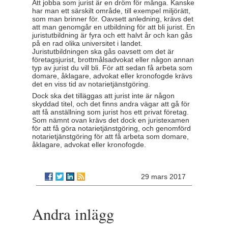
Att jobba som jurist är en dröm för många. Kanske
har man ett särskilt område, till exempel miljörätt,
som man brinner för. Oavsett anledning, krävs det
att man genomgår en utbildning för att bli jurist. En
juristutbildning är fyra och ett halvt år och kan gås
på en rad olika universitet i landet.
Juristutbildningen ska gås oavsett om det är
företagsjurist, brottmålsadvokat eller någon annan
typ av jurist du vill bli. För att sedan få arbeta som
domare, åklagare, advokat eller kronofogde krävs
det en viss tid av notarietjänstgöring.
Dock ska det tilläggas att jurist inte är någon
skyddad titel, och det finns andra vägar att gå för
att få anställning som jurist hos ett privat företag.
Som nämnt ovan krävs det dock en juristexamen
för att få göra notarietjänstgöring, och genomförd
notarietjänstgöring för att få arbeta som domare,
åklagare, advokat eller kronofogde.
29 mars 2017
Andra inlägg