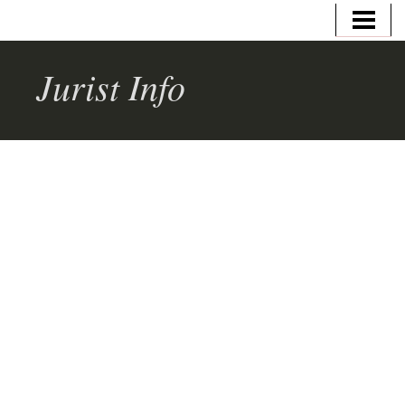
HEM
VAD GÖR EN JURIST
Jurist Info
JURIST/ADVOKAT
UTBILDNING
JURIST LÖN
AFFÄRSJURIST LÖN
SKATTEJURIST LÖN
ÅKLAGARE LÖN
BLOGG