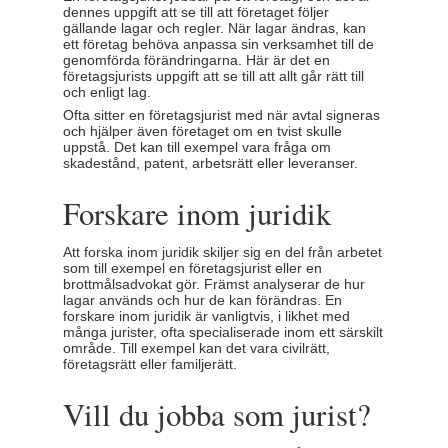
dennes uppgift att se till att företaget följer
gällande lagar och regler. När lagar ändras, kan
ett företag behöva anpassa sin verksamhet till de
genomförda förändringarna. Här är det en
företagsjurists uppgift att se till att allt går rätt till
och enligt lag.
Ofta sitter en företagsjurist med när avtal signeras
och hjälper även företaget om en tvist skulle
uppstå. Det kan till exempel vara fråga om
skadestånd, patent, arbetsrätt eller leveranser.
Forskare inom juridik
Att forska inom juridik skiljer sig en del från arbetet
som till exempel en företagsjurist eller en
brottmålsadvokat gör. Främst analyserar de hur
lagar används och hur de kan förändras. En
forskare inom juridik är vanligtvis, i likhet med
många jurister, ofta specialiserade inom ett särskilt
område. Till exempel kan det vara civilrätt,
företagsrätt eller familjerätt.
Vill du jobba som jurist?