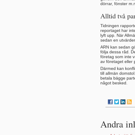
dörrar, fönster m
Alltid två par
Tidningen rapport
reportaget har int
lyft upp. När All
sedan en utvärderi
ARN kan sedan gör
följa dessa råd. 
företag som inte v
av företaget eller
Därmed kan konflik
till allmän domsto
betala bägge part
något besked.
Andra in