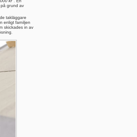
 000 kr
”. En
d på grund av
ade takläggare
n enligt familjen
m skickades in av
ösning.