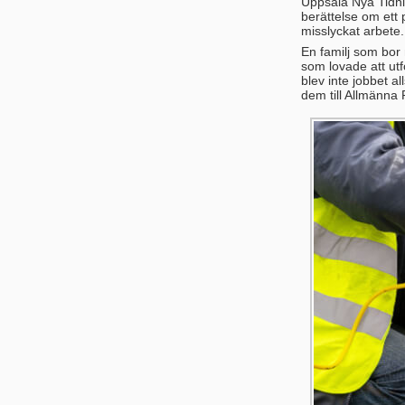
Uppsala Nya Tidnin
berättelse om ett
misslyckat arbete
En familj som bor
som lovade att utf
blev inte jobbet 
dem till Allmänna 