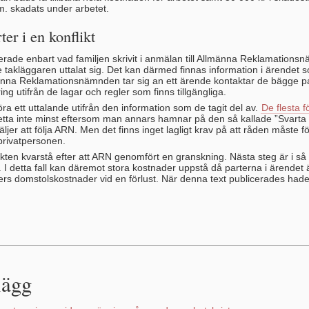
.m. skadats under arbetet.
ter i en konflikt
erade enbart vad familjen skrivit i anmälan till Allmänna Reklamations
e takläggaren uttalat sig. Det kan därmed finnas information i ärendet 
männa Reklamationsnämnden tar sig an ett ärende kontaktar de bägge p
ng utifrån de lagar och regler som finns tillgängliga.
a ett uttalande utifrån den information som de tagit del av.
De flesta f
Detta inte minst eftersom man annars hamnar på den så kallade ”Svarta 
äljer att följa ARN. Men det finns inget lagligt krav på att råden måste f
 privatpersonen.
ten kvarstå efter att ARN genomfört en granskning. Nästa steg är i så f
l. I detta fall kan däremot stora kostnader uppstå då parterna i ärendet 
ers domstolskostnader vid en förlust. När denna text publicerades hade
lägg