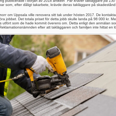
g publicerade i början av 2018 artikeln ”
Par kräver takläggare på 130
 par som, efter dåligt takarbete, krävde deras takläggare på skadestån
.
 norr om Uppsala ville renovera sitt tak under hösten 2017. De kontakt
öra jobbet. Det totala priset för detta jobb skulle landa på 98 000 kr. Me
alls utfört som de hade kommit överens om. Detta enligt den anmälan so
Reklamationsnämnden efter att takläggaren och familjen inte hittat en l