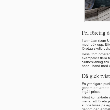
Fel företag 
I anmälan (som Upp
med, dök upp. Eft
företag skulle dyk
Dessutom noterade 
exempelvis flera 
slutbesiktning fic
hand i hand med v
Då gick tvist
En ytterligare pun
genom det arbete s
ingå i priset.
Först kontaktade d
menar att företage
kunde lösas på eg
genom den anmälan