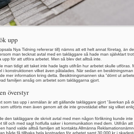
dök upp
sala Nya Tidning refererar till) nämns att ett helt annat företag, än det
ersom man tecknat avtal med en takläggare så hade man självklart trott
a upp för att utföra arbetet. Men så blev det alltså inte.
man tidigt att taket inte hade lagts utifrån hur arbetet skulle utföras.
fel i konstruktionen vilket även påtalades. När sedan en besiktningsm
k de mer information kring detta. Besiktningsmannen ska ”dömt ut arbetet”
ad familjen ansåg om arbetet som takläggarna gjort.
en överstyr
kt som tas upp i anmälan är att gällande takläggare gjort ”åverkan på d
om utförts men även genom att de inte grovstädat efter sig vilket enligt
e den takläggare de skrivit avtal med men någon förlikning kunde inte 
t till och med sagt hotfulla saker i kommunikation med dem. Utifrån att 
en hand valde alltså familjen att kontakta Allmänna Reklamationsnämnd
 både få tillbaka hela kostnaden för arbetet samt 30 000 kr i skadestå