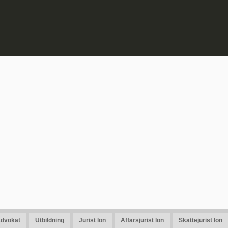
advokat
Utbildning
Jurist lön
Affärsjurist lön
Skattejurist lön