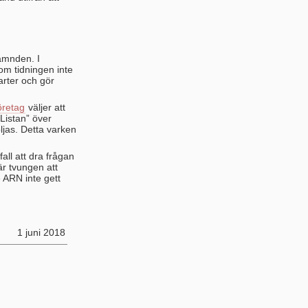
nämnden. I
som tidningen inte
arter och gör
öretag
väljer att
Listan” över
öljas. Detta varken
all att dra frågan
är tvungen att
 ARN inte gett
1 juni 2018