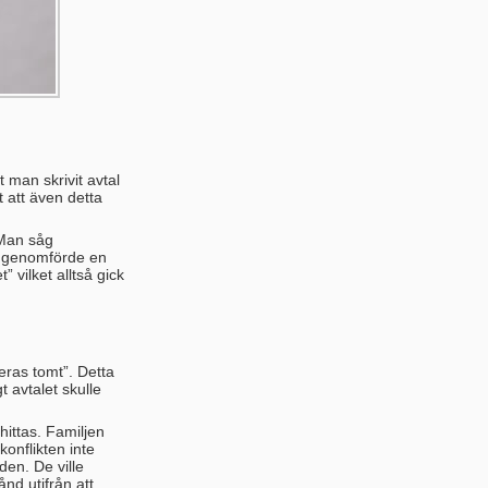
 man skrivit avtal
 att även detta
 Man såg
an genomförde en
 vilket alltså gick
eras tomt”. Detta
 avtalet skulle
hittas. Familjen
konflikten inte
en. De ville
nd utifrån att