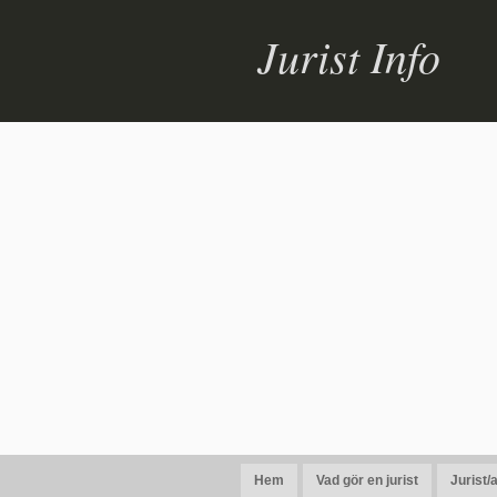
Jurist Info
Hem
Vad gör en jurist
Jurist/