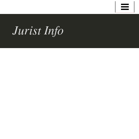
HEM
VAD GÖR EN JURIST
Jurist Info
JURIST/ADVOKAT
UTBILDNING
JURIST LÖN
AFFÄRSJURIST LÖN
SKATTEJURIST LÖN
ÅKLAGARE LÖN
BLOGG