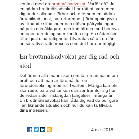
kontakt med en
brottmålsadvokat
. Varför då? Jo
en sådan brottmålsadvokat har rätt att vara med
dig under alla polisförhör och eftersom en sådan
är utbildad jurist, har erfarenhet (förhoppningsvis)
av liknande situationer och utövar påtryckningar
på polis och åklagare, och kan till och med bedriva
en egen utredning som kan fria dig. En sådan ser
till att just dina rättigheter tillvaratas så att du får
en så rättvis rättsprocess som det bara är möjligt.
En brottmålsadvokat ger dig råd och
stöd
Det är inte alla människor som tar en anmälan om
brott och att man är föremål för en
förundersökning med ro. Tvärtom. Många kan blir
skärrade, bara vid tanken och ser framför sig hur
de redan sitter instängda i fängelser i många år.
En brottmålsadvokat kan råda dig vad du bör göra
i en liknande situation och hur du kan ta tillvara
dina intressen.
4 okt. 2018