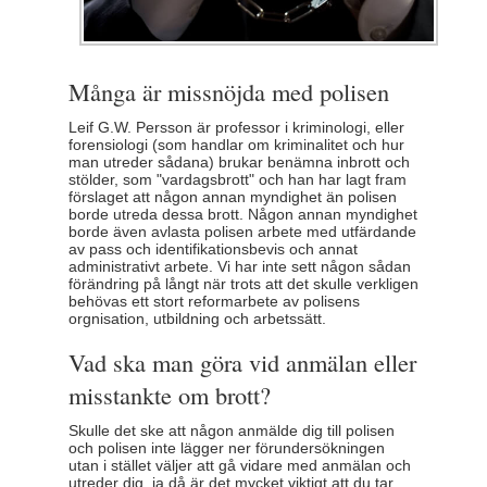
Många är missnöjda med polisen
Leif G.W. Persson är professor i kriminologi, eller
forensiologi (som handlar om kriminalitet och hur
man utreder sådana) brukar benämna inbrott och
stölder, som "vardagsbrott" och han har lagt fram
förslaget att någon annan myndighet än polisen
borde utreda dessa brott. Någon annan myndighet
borde även avlasta polisen arbete med utfärdande
av pass och identifikationsbevis och annat
administrativt arbete. Vi har inte sett någon sådan
förändring på långt när trots att det skulle verkligen
behövas ett stort reformarbete av polisens
orgnisation, utbildning och arbetssätt.
Vad ska man göra vid anmälan eller
misstankte om brott?
Skulle det ske att någon anmälde dig till polisen
och polisen inte lägger ner förundersökningen
utan i stället väljer att gå vidare med anmälan och
utreder dig, ja då är det mycket viktigt att du tar