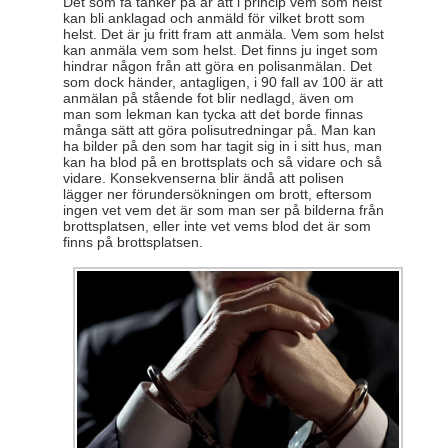
Det som få tänker på är att i princip vem som helst
kan bli anklagad och anmäld för vilket brott som
helst. Det är ju fritt fram att anmäla. Vem som helst
kan anmäla vem som helst. Det finns ju inget som
hindrar någon från att göra en polisanmälan. Det
som dock händer, antagligen, i 90 fall av 100 är att
anmälan på stående fot blir nedlagd, även om
man som lekman kan tycka att det borde finnas
många sätt att göra polisutredningar på. Man kan
ha bilder på den som har tagit sig in i sitt hus, man
kan ha blod på en brottsplats och så vidare och så
vidare. Konsekvenserna blir ändå att polisen
lägger ner förundersökningen om brott, eftersom
ingen vet vem det är som man ser på bilderna från
brottsplatsen, eller inte vet vems blod det är som
finns på brottsplatsen.